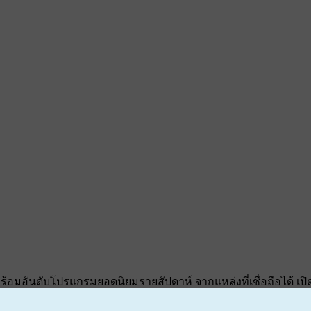
้อมอันดับโปรแกรมยอดนิยมรายสัปดาห์ จากแหล่งที่เชื่อถือได้ เปิด