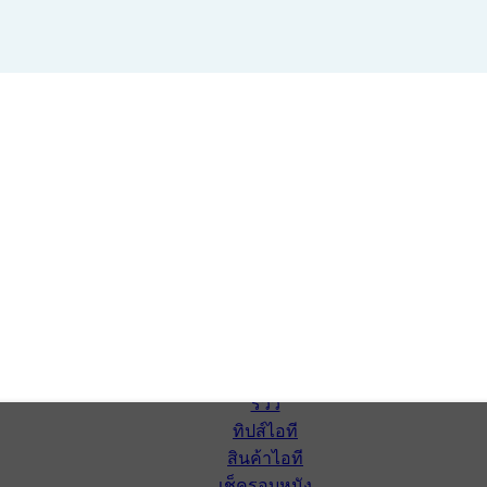
หน้าแรก
ดาวน์โหลด
ดาวน์โหลดซอฟต์แวร์
ซอฟต์แวร์
แอปพลิเคชันบนมือถือ
ข่าวไอที
รีวิว
ทิปส์ไอที
สินค้าไอที
เช็ครอบหนัง